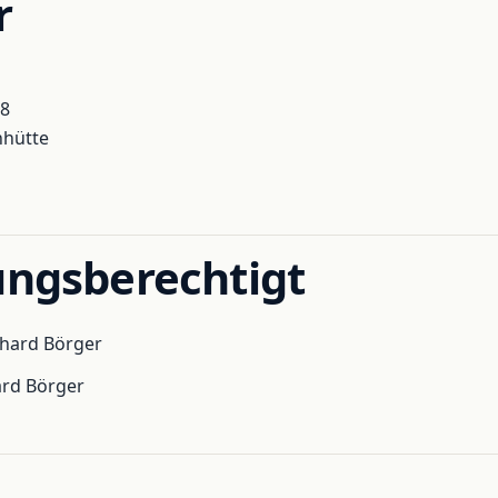
r
18
nhütte
ungsberechtigt
chard Börger
ard Börger