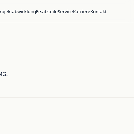
rojektabwicklung
Ersatzteile
Service
Karriere
Kontakt
MG.